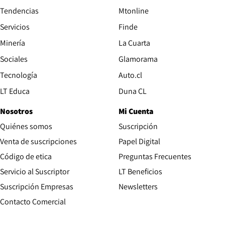
Tendencias
Mtonline
Servicios
Finde
Opens in new window
Minería
La Cuarta
Opens in new wind
Sociales
Glamorama
Opens in new window
Tecnología
Auto.cl
Opens in new window
LT Educa
Duna CL
Nosotros
Mi Cuenta
Quiénes somos
Suscripción
Opens in new win
Venta de suscripciones
Papel Digital
Opens in new window
Código de etica
Preguntas Frecuentes
Servicio al Suscriptor
LT Beneficios
Suscripción Empresas
Newsletters
Opens in new window
Contacto Comercial