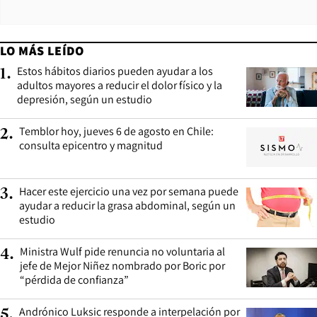
LO MÁS LEÍDO
Estos hábitos diarios pueden ayudar a los
1
.
adultos mayores a reducir el dolor físico y la
depresión, según un estudio
Temblor hoy, jueves 6 de agosto en Chile:
2
.
consulta epicentro y magnitud
Hacer este ejercicio una vez por semana puede
3
.
ayudar a reducir la grasa abdominal, según un
estudio
Ministra Wulf pide renuncia no voluntaria al
4
.
jefe de Mejor Niñez nombrado por Boric por
“pérdida de confianza”
Andrónico Luksic responde a interpelación por
5
.