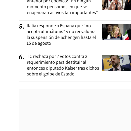
anterior por Codelco: “En ningún
momento pensamos en que se
enajenaran activos tan importantes”
Italia responde a España que “no
5
.
acepta ultimátums” y no reevaluará
la suspensión de Schengen hasta el
15 de agosto
TC rechaza por 7 votos contra 3
6
.
requerimiento para destituir al
entonces diputado Kaiser tras dichos
sobre el golpe de Estado