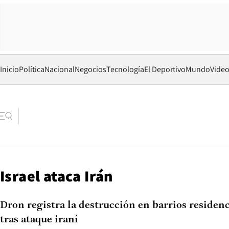
Inicio
Política
Nacional
Negocios
Tecnología
El Deportivo
Mundo
Vide
Israel ataca Irán
Dron registra la destrucción en barrios residenc
tras ataque iraní