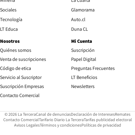
Minería
La Cuarta
Opens in new wind
Sociales
Glamorama
Opens in new window
Tecnología
Auto.cl
Opens in new window
LT Educa
Duna CL
Nosotros
Mi Cuenta
Quiénes somos
Suscripción
Opens in new win
Venta de suscripciones
Papel Digital
Opens in new window
Código de etica
Preguntas Frecuentes
Servicio al Suscriptor
LT Beneficios
Suscripción Empresas
Newsletters
Opens in new window
Contacto Comercial
Opens in new window
Opens in 
Op
© 2026 La Tercera
Canal de denuncias
Declaración de Intereses
Remates
Opens in new window
Opens in new window
O
Contacto Comercial
Tarifario Diario La Tercera
Tarifas publicidad electoral
Opens in new window
Avisos Legales
Términos y condiciones
Políticas de privacidad