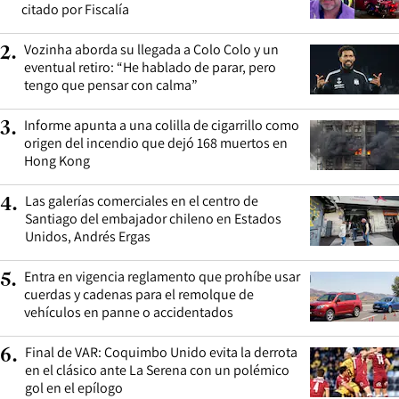
citado por Fiscalía
Vozinha aborda su llegada a Colo Colo y un
2
.
eventual retiro: “He hablado de parar, pero
tengo que pensar con calma”
Informe apunta a una colilla de cigarrillo como
3
.
origen del incendio que dejó 168 muertos en
Hong Kong
Las galerías comerciales en el centro de
4
.
Santiago del embajador chileno en Estados
Unidos, Andrés Ergas
Entra en vigencia reglamento que prohíbe usar
5
.
cuerdas y cadenas para el remolque de
vehículos en panne o accidentados
Final de VAR: Coquimbo Unido evita la derrota
6
.
en el clásico ante La Serena con un polémico
gol en el epílogo