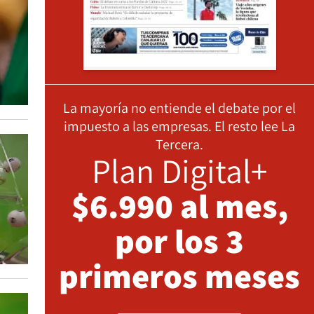
La mayoría no entiende el debate por el
impuesto a las empresas. El resto lee La
Tercera.
Plan Digital+
$6.990 al mes,
por los 3
primeros meses