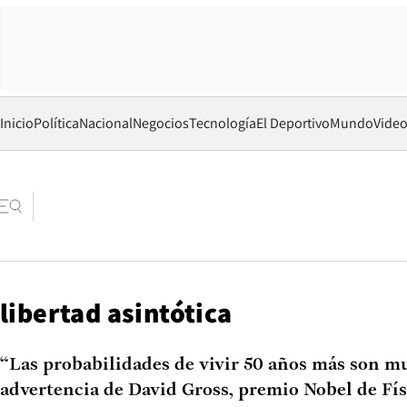
Inicio
Política
Nacional
Negocios
Tecnología
El Deportivo
Mundo
Vide
libertad asintótica
“Las probabilidades de vivir 50 años más son mu
advertencia de David Gross, premio Nobel de Fís