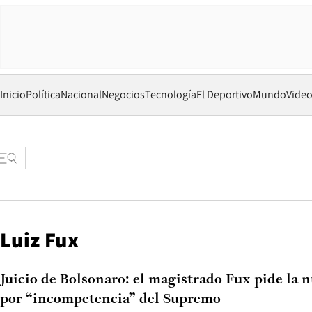
Inicio
Política
Nacional
Negocios
Tecnología
El Deportivo
Mundo
Vide
Luiz Fux
Juicio de Bolsonaro: el magistrado Fux pide la 
por “incompetencia” del Supremo