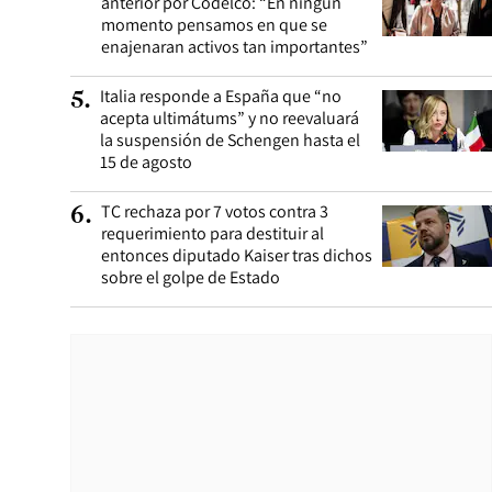
anterior por Codelco: “En ningún
momento pensamos en que se
enajenaran activos tan importantes”
Italia responde a España que “no
5
.
acepta ultimátums” y no reevaluará
la suspensión de Schengen hasta el
15 de agosto
TC rechaza por 7 votos contra 3
6
.
requerimiento para destituir al
entonces diputado Kaiser tras dichos
sobre el golpe de Estado