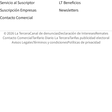
Servicio al Suscriptor
LT Beneficios
Suscripción Empresas
Newsletters
Opens in new window
Contacto Comercial
Opens in new window
Opens in 
Op
© 2026 La Tercera
Canal de denuncias
Declaración de Intereses
Remates
Opens in new window
Opens in new window
O
Contacto Comercial
Tarifario Diario La Tercera
Tarifas publicidad electoral
Opens in new window
Avisos Legales
Términos y condiciones
Políticas de privacidad