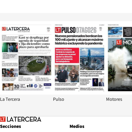
Opens in new window
Opens in ne
La Tercera
Pulso
Motores
Secciones
Medios