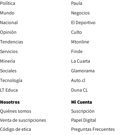
Política
Paula
Mundo
Negocios
Nacional
El Deportivo
Opinión
Culto
Tendencias
Mtonline
Servicios
Finde
Opens in new window
Minería
La Cuarta
Opens in new wind
Sociales
Glamorama
Opens in new window
Tecnología
Auto.cl
Opens in new window
LT Educa
Duna CL
Nosotros
Mi Cuenta
Quiénes somos
Suscripción
Opens in new win
Venta de suscripciones
Papel Digital
Opens in new window
Código de etica
Preguntas Frecuentes