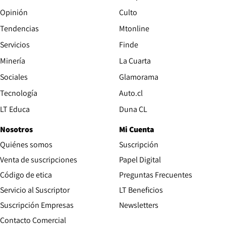
Opinión
Culto
Tendencias
Mtonline
Servicios
Finde
Opens in new window
Minería
La Cuarta
Opens in new wind
Sociales
Glamorama
Opens in new window
Tecnología
Auto.cl
Opens in new window
LT Educa
Duna CL
Nosotros
Mi Cuenta
Quiénes somos
Suscripción
Opens in new win
Venta de suscripciones
Papel Digital
Opens in new window
Código de etica
Preguntas Frecuentes
Servicio al Suscriptor
LT Beneficios
Suscripción Empresas
Newsletters
Opens in new window
Contacto Comercial