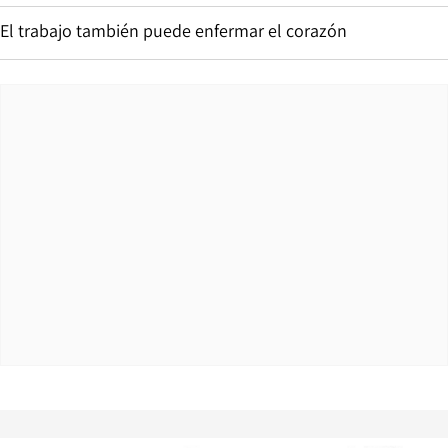
El trabajo también puede enfermar el corazón
Opens in new window
Opens in ne