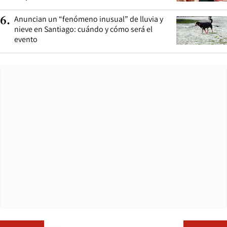
Anuncian un “fenómeno inusual” de lluvia y
6
.
nieve en Santiago: cuándo y cómo será el
evento
Opens in ne