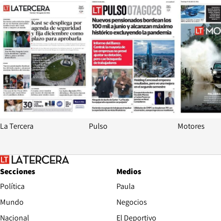
Opens in new window
Opens in ne
La Tercera
Pulso
Motores
Secciones
Medios
Política
Paula
Mundo
Negocios
Nacional
El Deportivo