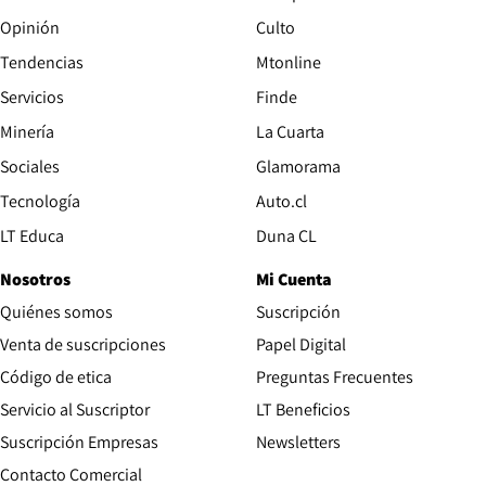
Opinión
Culto
Tendencias
Mtonline
Servicios
Finde
Opens in new window
Minería
La Cuarta
Opens in new wind
Sociales
Glamorama
Opens in new window
Tecnología
Auto.cl
Opens in new window
LT Educa
Duna CL
Nosotros
Mi Cuenta
Quiénes somos
Suscripción
Opens in new win
Venta de suscripciones
Papel Digital
Opens in new window
Código de etica
Preguntas Frecuentes
Servicio al Suscriptor
LT Beneficios
Suscripción Empresas
Newsletters
Opens in new window
Contacto Comercial