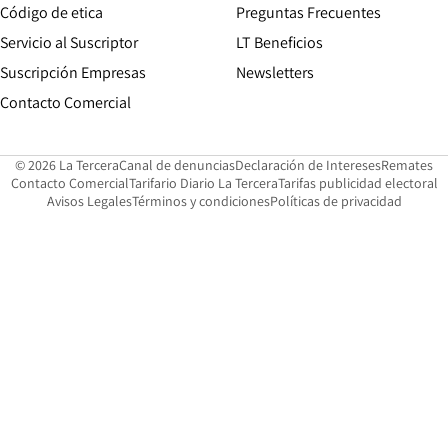
Opens in new window
Código de etica
Preguntas Frecuentes
Servicio al Suscriptor
LT Beneficios
Suscripción Empresas
Newsletters
Opens in new window
Contacto Comercial
Opens in new window
Opens in 
Op
© 2026 La Tercera
Canal de denuncias
Declaración de Intereses
Remates
Opens in new window
Opens in new window
O
Contacto Comercial
Tarifario Diario La Tercera
Tarifas publicidad electoral
Opens in new window
Avisos Legales
Términos y condiciones
Políticas de privacidad