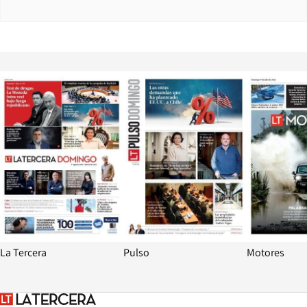
Opens in new window
Opens in ne
La Tercera
Pulso
Motores