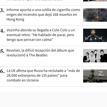
Informe apunta a una colilla de cigarrillo como
3
.
origen del incendio que dejó 168 muertos en
Hong Kong
Vozinha aborda su llegada a Colo Colo y un
4
.
eventual retiro: “He hablado de parar, pero
tengo que pensar con calma”
Revolver, la difícil recepción del álbum que
5
.
revolucionó a The Beatles
La UE afirma que Rusia ha reclutado a “más de
6
.
28.000 extranjeros de 135 países” para
combatir en Ucrania