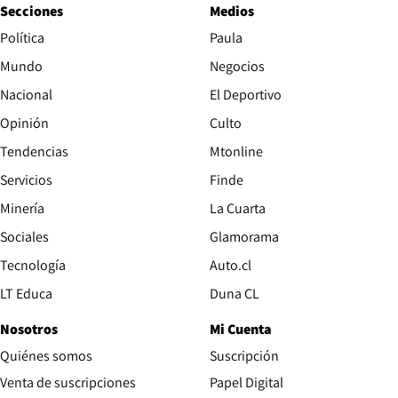
Secciones
Medios
Política
Paula
Mundo
Negocios
Nacional
El Deportivo
Opinión
Culto
Tendencias
Mtonline
Servicios
Finde
Opens in new window
Minería
La Cuarta
Opens in new wind
Sociales
Glamorama
Opens in new window
Tecnología
Auto.cl
Opens in new window
LT Educa
Duna CL
Nosotros
Mi Cuenta
Quiénes somos
Suscripción
Opens in new win
Venta de suscripciones
Papel Digital