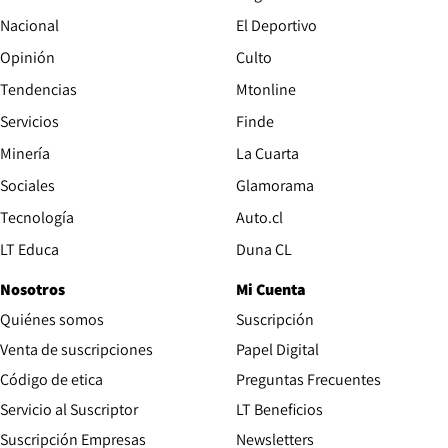
Nacional
El Deportivo
Opinión
Culto
Tendencias
Mtonline
Servicios
Finde
Opens in new window
Minería
La Cuarta
Opens in new wind
Sociales
Glamorama
Opens in new window
Tecnología
Auto.cl
Opens in new window
LT Educa
Duna CL
Nosotros
Mi Cuenta
Quiénes somos
Suscripción
Opens in new win
Venta de suscripciones
Papel Digital
Opens in new window
Código de etica
Preguntas Frecuentes
Servicio al Suscriptor
LT Beneficios
Suscripción Empresas
Newsletters