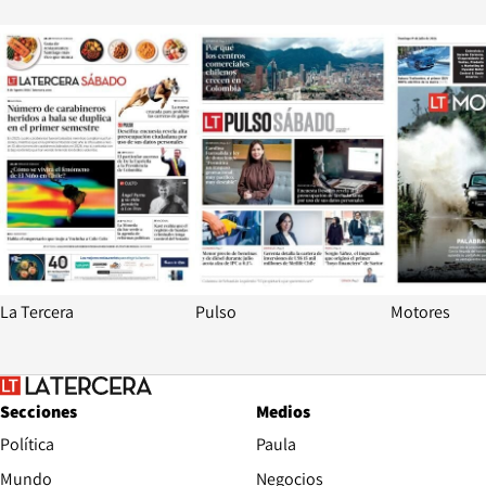
Opens in new window
Opens in ne
La Tercera
Pulso
Motores
Secciones
Medios
Política
Paula
Mundo
Negocios