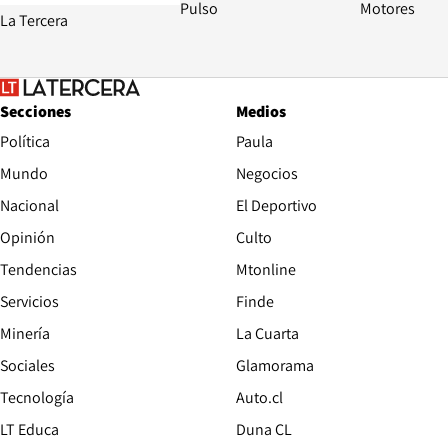
Pulso
Motores
La Tercera
Secciones
Medios
Política
Paula
Mundo
Negocios
Nacional
El Deportivo
Opinión
Culto
Tendencias
Mtonline
Servicios
Finde
Opens in new window
Minería
La Cuarta
Opens in new wind
Sociales
Glamorama
Opens in new window
Tecnología
Auto.cl
Opens in new window
LT Educa
Duna CL