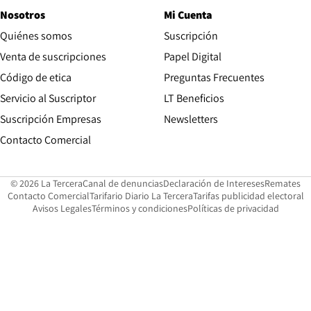
Nosotros
Mi Cuenta
Quiénes somos
Suscripción
Opens in new win
Venta de suscripciones
Papel Digital
Opens in new window
Código de etica
Preguntas Frecuentes
Servicio al Suscriptor
LT Beneficios
Suscripción Empresas
Newsletters
Opens in new window
Contacto Comercial
Opens in new window
Opens in 
Op
© 2026 La Tercera
Canal de denuncias
Declaración de Intereses
Remates
Opens in new window
Opens in new window
O
Contacto Comercial
Tarifario Diario La Tercera
Tarifas publicidad electoral
Opens in new window
Avisos Legales
Términos y condiciones
Políticas de privacidad