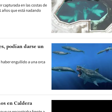
er capturada en las costas de
11 años que está nadando
es, podían darse un
 haber engullido a una orca
nos en Caldera
que se encontraba frente a