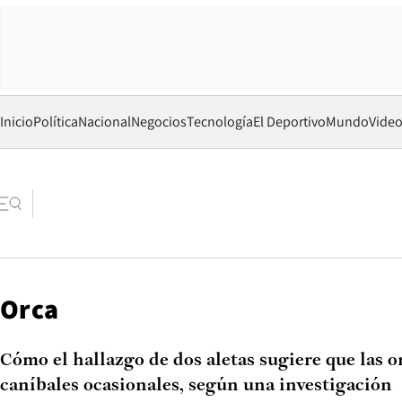
Inicio
Política
Nacional
Negocios
Tecnología
El Deportivo
Mundo
Vide
Orca
Cómo el hallazgo de dos aletas sugiere que las o
caníbales ocasionales, según una investigación