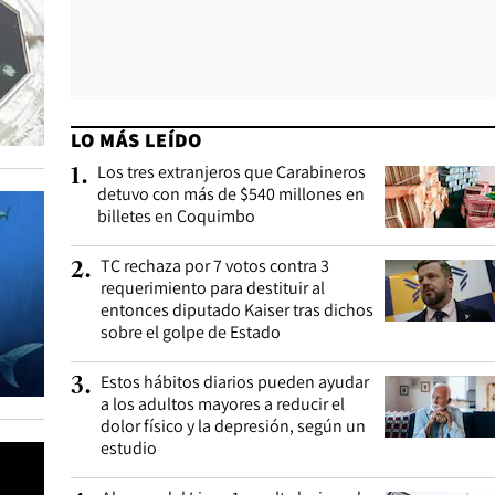
LO MÁS LEÍDO
Los tres extranjeros que Carabineros
1
.
detuvo con más de $540 millones en
billetes en Coquimbo
TC rechaza por 7 votos contra 3
2
.
requerimiento para destituir al
entonces diputado Kaiser tras dichos
sobre el golpe de Estado
Estos hábitos diarios pueden ayudar
3
.
a los adultos mayores a reducir el
dolor físico y la depresión, según un
estudio