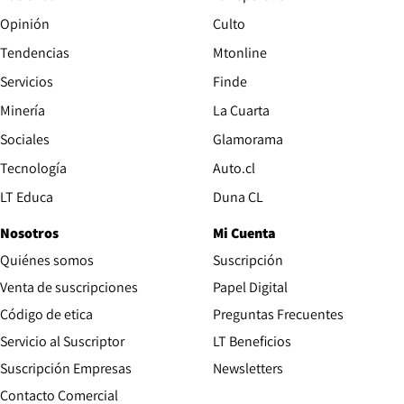
Opinión
Culto
Tendencias
Mtonline
Servicios
Finde
Opens in new window
Minería
La Cuarta
Opens in new wind
Sociales
Glamorama
Opens in new window
Tecnología
Auto.cl
Opens in new window
LT Educa
Duna CL
Nosotros
Mi Cuenta
Quiénes somos
Suscripción
Opens in new win
Venta de suscripciones
Papel Digital
Opens in new window
Código de etica
Preguntas Frecuentes
Servicio al Suscriptor
LT Beneficios
Suscripción Empresas
Newsletters
Opens in new window
Contacto Comercial