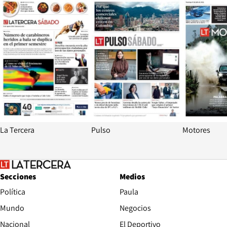
Opens in new window
Opens in ne
La Tercera
Pulso
Motores
Secciones
Medios
Política
Paula
Mundo
Negocios
Nacional
El Deportivo