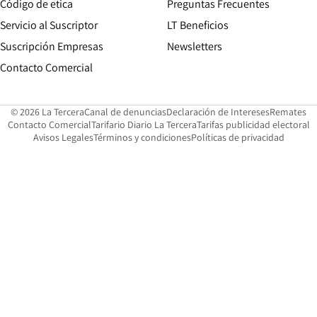
Opens in new window
Código de etica
Preguntas Frecuentes
Servicio al Suscriptor
LT Beneficios
Suscripción Empresas
Newsletters
Opens in new window
Contacto Comercial
Opens in new window
Opens in 
Op
© 2026 La Tercera
Canal de denuncias
Declaración de Intereses
Remates
Opens in new window
Opens in new window
O
Contacto Comercial
Tarifario Diario La Tercera
Tarifas publicidad electoral
Opens in new window
Avisos Legales
Términos y condiciones
Políticas de privacidad