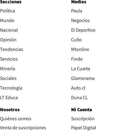
Secciones
Medios
Política
Paula
Mundo
Negocios
Nacional
El Deportivo
Opinión
Culto
Tendencias
Mtonline
Servicios
Finde
Opens in new window
Minería
La Cuarta
Opens in new wind
Sociales
Glamorama
Opens in new window
Tecnología
Auto.cl
Opens in new window
LT Educa
Duna CL
Nosotros
Mi Cuenta
Quiénes somos
Suscripción
Opens in new win
Venta de suscripciones
Papel Digital