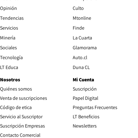
Opinión
Culto
Tendencias
Mtonline
Servicios
Finde
Opens in new window
Minería
La Cuarta
Opens in new wind
Sociales
Glamorama
Opens in new window
Tecnología
Auto.cl
Opens in new window
LT Educa
Duna CL
Nosotros
Mi Cuenta
Quiénes somos
Suscripción
Opens in new win
Venta de suscripciones
Papel Digital
Opens in new window
Código de etica
Preguntas Frecuentes
Servicio al Suscriptor
LT Beneficios
Suscripción Empresas
Newsletters
Opens in new window
Contacto Comercial