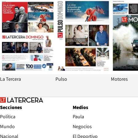
Opens in new window
Opens in ne
La Tercera
Pulso
Motores
Secciones
Medios
Política
Paula
Mundo
Negocios
Nacional
El Deportivo