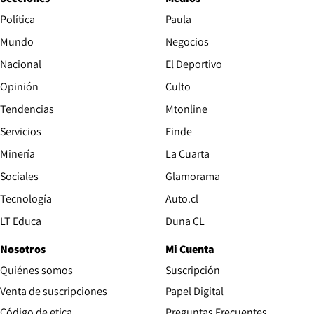
Política
Paula
Mundo
Negocios
Nacional
El Deportivo
Opinión
Culto
Tendencias
Mtonline
Servicios
Finde
Opens in new window
Minería
La Cuarta
Opens in new wind
Sociales
Glamorama
Opens in new window
Tecnología
Auto.cl
Opens in new window
LT Educa
Duna CL
Nosotros
Mi Cuenta
Quiénes somos
Suscripción
Opens in new win
Venta de suscripciones
Papel Digital
Opens in new window
Código de etica
Preguntas Frecuentes