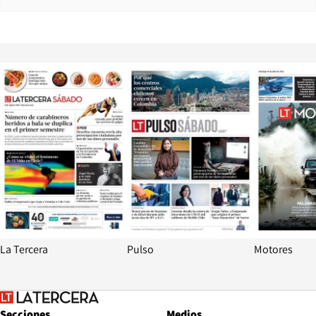
Opens in new window
Opens in ne
La Tercera
Pulso
Motores
Secciones
Medios