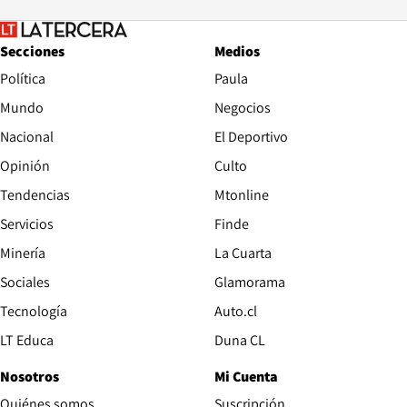
Secciones
Medios
Política
Paula
Mundo
Negocios
Nacional
El Deportivo
Opinión
Culto
Tendencias
Mtonline
Servicios
Finde
Opens in new window
Minería
La Cuarta
Opens in new wind
Sociales
Glamorama
Opens in new window
Tecnología
Auto.cl
Opens in new window
LT Educa
Duna CL
Nosotros
Mi Cuenta
Quiénes somos
Suscripción