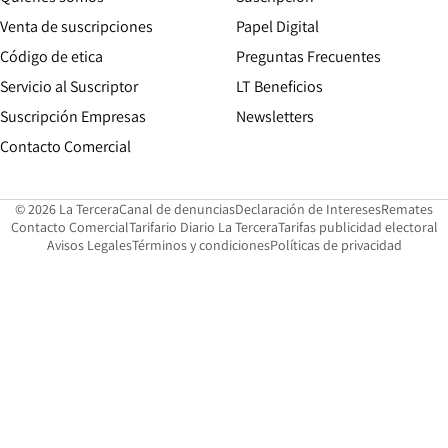
Opens in new win
Venta de suscripciones
Papel Digital
Opens in new window
Código de etica
Preguntas Frecuentes
Servicio al Suscriptor
LT Beneficios
Suscripción Empresas
Newsletters
Opens in new window
Contacto Comercial
Opens in new window
Opens in 
Op
© 2026 La Tercera
Canal de denuncias
Declaración de Intereses
Remates
Opens in new window
Opens in new window
O
Contacto Comercial
Tarifario Diario La Tercera
Tarifas publicidad electoral
Opens in new window
Avisos Legales
Términos y condiciones
Políticas de privacidad