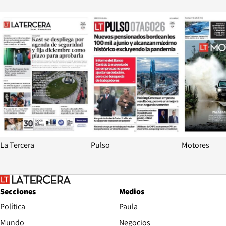
Opens in new window
Opens in ne
La Tercera
Pulso
Motores
Secciones
Medios
Política
Paula
Mundo
Negocios