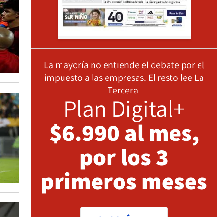
La mayoría no entiende el debate por el
impuesto a las empresas. El resto lee La
Tercera.
Plan Digital+
$6.990 al mes,
por los 3
primeros meses