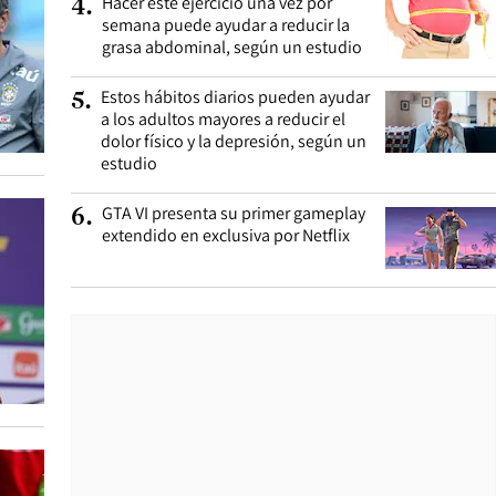
Hacer este ejercicio una vez por
4
.
semana puede ayudar a reducir la
grasa abdominal, según un estudio
Estos hábitos diarios pueden ayudar
5
.
a los adultos mayores a reducir el
dolor físico y la depresión, según un
estudio
GTA VI presenta su primer gameplay
6
.
extendido en exclusiva por Netflix