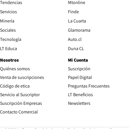
Tendencias
Mtonline
Servicios
Finde
Opens in new window
Minería
La Cuarta
Opens in new wind
Sociales
Glamorama
Opens in new window
Tecnología
Auto.cl
Opens in new window
LT Educa
Duna CL
Nosotros
Mi Cuenta
Quiénes somos
Suscripción
Opens in new win
Venta de suscripciones
Papel Digital
Opens in new window
Código de etica
Preguntas Frecuentes
Servicio al Suscriptor
LT Beneficios
Suscripción Empresas
Newsletters
Opens in new window
Contacto Comercial