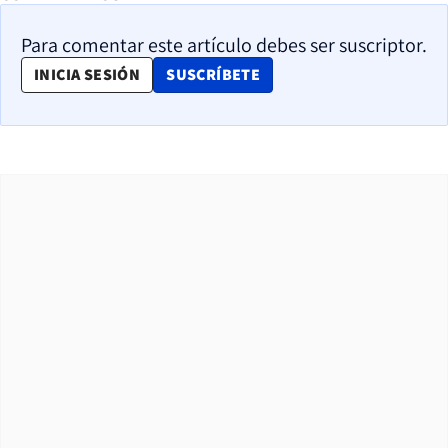
Para comentar este artículo debes ser suscriptor.
OPENS IN NEW WINDOW
INICIA SESIÓN
SUSCRÍBETE