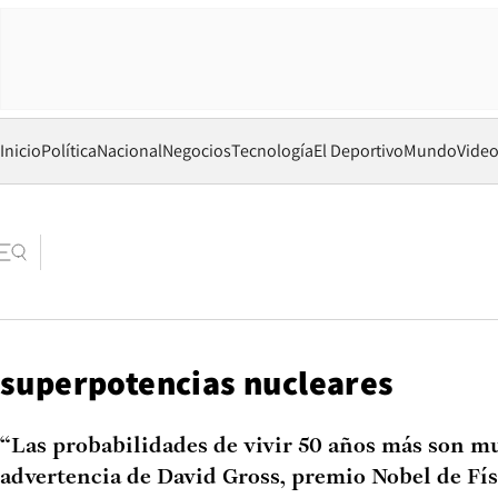
Inicio
Política
Nacional
Negocios
Tecnología
El Deportivo
Mundo
Vide
superpotencias nucleares
“Las probabilidades de vivir 50 años más son mu
advertencia de David Gross, premio Nobel de Fís