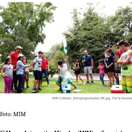
MIM-Cohetes_hidropropulsados-OK.jpg
la-tercera
Foto: MIM