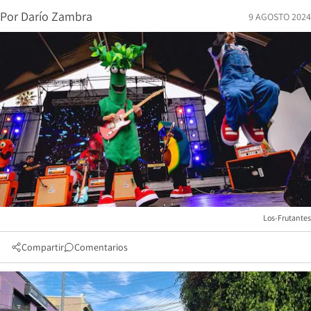
Por
Darío Zambra
9 AGOSTO 2024
Los-Frutantes
Compartir
Comentarios