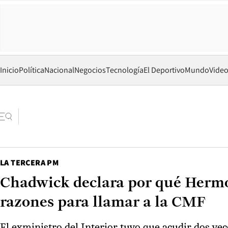
Inicio
Política
Nacional
Negocios
Tecnología
El Deportivo
Mundo
Vide
LA TERCERA PM
Chadwick declara por qué Hermos
razones para llamar a la CMF
El exministro del Interior tuvo que acudir dos vec