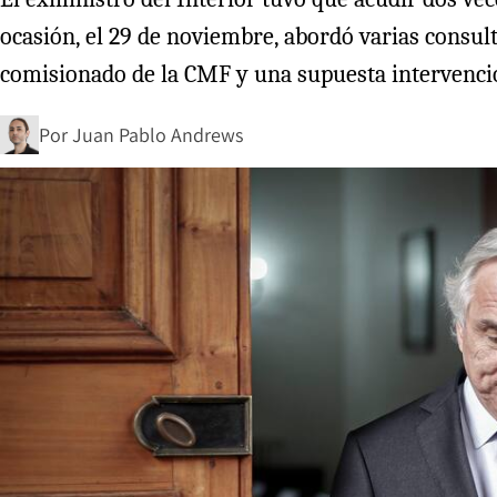
ocasión, el 29 de noviembre, abordó varias consult
comisionado de la CMF y una supuesta intervenció
Por
Juan Pablo Andrews