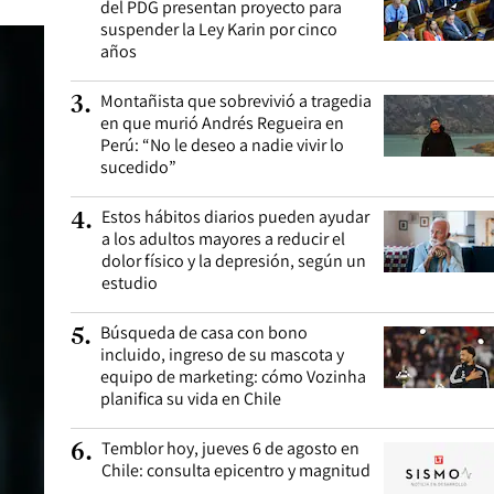
del PDG presentan proyecto para
suspender la Ley Karin por cinco
años
Montañista que sobrevivió a tragedia
3
.
en que murió Andrés Regueira en
Perú: “No le deseo a nadie vivir lo
sucedido”
Estos hábitos diarios pueden ayudar
4
.
a los adultos mayores a reducir el
dolor físico y la depresión, según un
estudio
Búsqueda de casa con bono
5
.
incluido, ingreso de su mascota y
equipo de marketing: cómo Vozinha
planifica su vida en Chile
Temblor hoy, jueves 6 de agosto en
6
.
Chile: consulta epicentro y magnitud