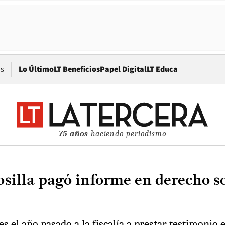
Opens in new window
os
Lo Último
LT Beneficios
Papel Digital
LT Educa
75 años
haciendo periodismo
illa pagó informe en derecho so
es el año pasado a la fiscalía a prestar testimoni