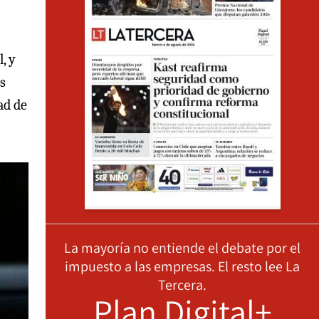
, y
s
ad de
La mayoría no entiende el debate por el
impuesto a las empresas. El resto lee La
Tercera.
Plan Digital+