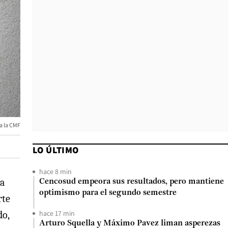
a la CMF
LO ÚLTIMO
hace 8 min
a
Cencosud empeora sus resultados, pero mantiene
optimismo para el segundo semestre
rte
hace 17 min
do,
Arturo Squella y Máximo Pavez liman asperezas