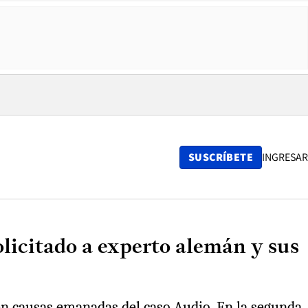
SUSCRÍBETE
INGRESAR
licitado a experto alemán y sus
o en causas emanadas del caso Audio. En la segunda