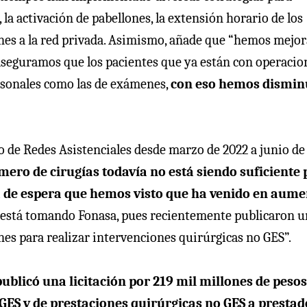
la activación de pabellones, la extensión horario de los
ones a la red privada. Asimismo, añade que “hemos mejo
 aseguramos que los pacientes que ya están con operacio
rsonales como las de exámenes,
con eso hemos dismin
io de Redes Asistenciales desde marzo de 2022 a junio de
ero de cirugías todavía no está siendo suficiente 
a de espera que hemos visto que ha venido en aume
ue está tomando Fonasa, pues recientemente publicaron 
nes para realizar intervenciones quirúrgicas no GES”.
ublicó una licitación por 219 mil millones de pesos
 GES y de prestaciones quirúrgicas no GES a presta