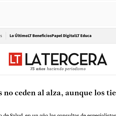
Opens in new window
os
Lo Último
LT Beneficios
Papel Digital
LT Educa
75 años
haciendo periodismo
es no ceden al alza, aunque los 
o de Salud, en un año las consultas de especialist