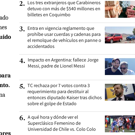
Los tres extranjeros que Carabineros
2
.
detuvo con más de $540 millones en
billetes en Coquimbo
rado
nes
Entra en vigencia reglamento que
3
.
prohíbe usar cuerdas y cadenas para
uido
el remolque de vehículos en panne o
accidentados
Impacto en Argentina: fallece Jorge
4
.
Messi, padre de Lionel Messi
para
nto.
TC rechaza por 7 votos contra 3
5
.
requerimiento para destituir al
una
entonces diputado Kaiser tras dichos
sobre el golpe de Estado
A qué hora y dónde ver el
6
.
Superclásico Femenino de
Universidad de Chile vs. Colo Colo
dores