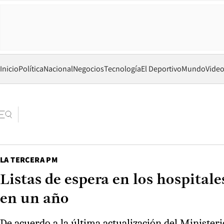
Inicio
Política
Nacional
Negocios
Tecnología
El Deportivo
Mundo
Vide
LA TERCERA PM
Listas de espera en los hospital
en un año
De acuerdo a la última actualización del Ministeri