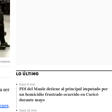
enciaUno
LO ÚLTIMO
hace 9 min
a ser
PDI del Maule detiene al principal imputado por
un homicidio frustrado ocurrido en Curicó
durante mayo
iones
.
hace 15 min