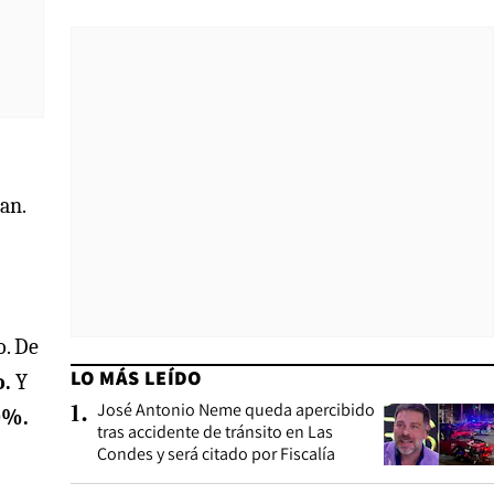
an.
o. De
LO MÁS LEÍDO
o.
Y
José Antonio Neme queda apercibido
1
.
0%.
tras accidente de tránsito en Las
Condes y será citado por Fiscalía