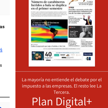
las
64
s
La mayoría no entiende el debate por el
impuesto a las empresas. El resto lee La
Tercera.
Plan Digital+