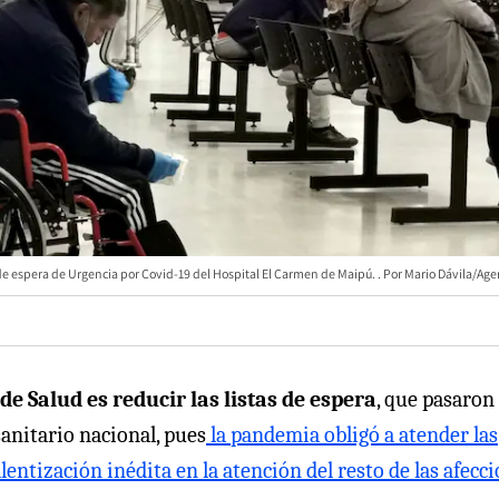
e espera de Urgencia por Covid-19 del Hospital El Carmen de Maipú.
Mario Dávila/Ag
de Salud es reducir las listas de espera
, que pasaron 
sanitario nacional, pues
la pandemia obligó a atender las
entización inédita en la atención del resto de las afecc