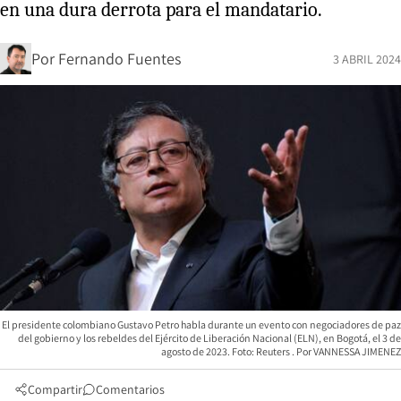
en una dura derrota para el mandatario.
Por
Fernando Fuentes
3 ABRIL 2024
El presidente colombiano Gustavo Petro habla durante un evento con negociadores de paz
del gobierno y los rebeldes del Ejército de Liberación Nacional (ELN), en Bogotá, el 3 de
agosto de 2023. Foto: Reuters
VANNESSA JIMENEZ
Compartir
Comentarios