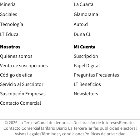
Opens in new window
Minería
La Cuarta
Opens in new wind
Sociales
Glamorama
Opens in new window
Tecnología
Auto.cl
Opens in new window
LT Educa
Duna CL
Nosotros
Mi Cuenta
Quiénes somos
Suscripción
Opens in new win
Venta de suscripciones
Papel Digital
Opens in new window
Código de etica
Preguntas Frecuentes
Servicio al Suscriptor
LT Beneficios
Suscripción Empresas
Newsletters
Opens in new window
Contacto Comercial
Opens in new window
Opens in 
Op
© 2026 La Tercera
Canal de denuncias
Declaración de Intereses
Remates
Opens in new window
Opens in new window
O
Contacto Comercial
Tarifario Diario La Tercera
Tarifas publicidad electoral
Opens in new window
Avisos Legales
Términos y condiciones
Políticas de privacidad