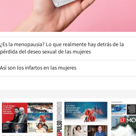
¿Es la menopausia? Lo que realmente hay detrás de la
pérdida del deseo sexual de las mujeres
Así son los infartos en las mujeres
Opens in new window
Opens in ne