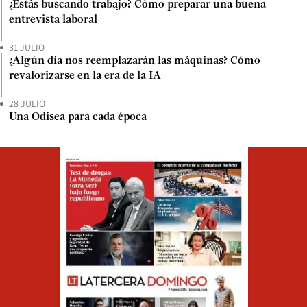
¿Estás buscando trabajo? Cómo preparar una buena
entrevista laboral
31 JULIO
¿Algún día nos reemplazarán las máquinas? Cómo
revalorizarse en la era de la IA
28 JULIO
Una Odisea para cada época
Opens in ne