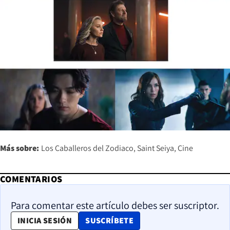
Más sobre:
Los Caballeros del Zodiaco
Saint Seiya
Cine
COMENTARIOS
Para comentar este artículo debes ser suscriptor.
OPENS IN NEW WINDOW
INICIA SESIÓN
SUSCRÍBETE