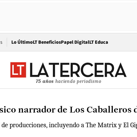
Opens in new window
os
Lo Último
LT Beneficios
Papel Digital
LT Educa
75 años
haciendo periodismo
ásico narrador de Los Caballeros 
s de producciones, incluyendo a The Matrix y El Gi