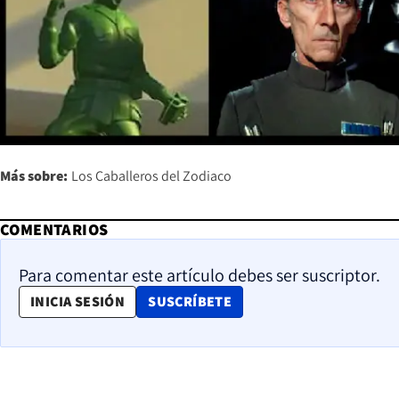
Más sobre:
Los Caballeros del Zodiaco
COMENTARIOS
Para comentar este artículo debes ser suscriptor.
OPENS IN NEW WINDOW
INICIA SESIÓN
SUSCRÍBETE