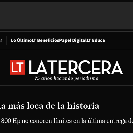
Opens in new window
os
Lo Último
LT Beneficios
Papel Digital
LT Educa
75 años
haciendo periodismo
 más loca de la historia
 800 Hp no conocen límites en la última entrega d