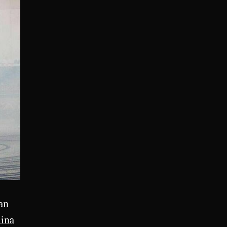
jan
uina