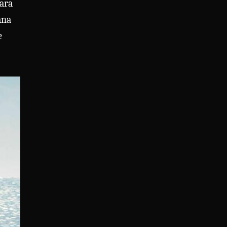
para
ana
e