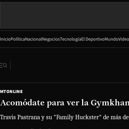
Inicio
Política
Nacional
Negocios
Tecnología
El Deportivo
Mundo
Vide
MTONLINE
Acomódate para ver la Gymkhana
Travis Pastrana y su "Family Huckster" de más de