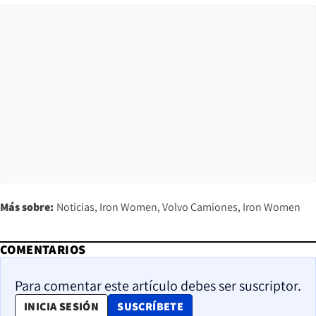
Más sobre:
Noticias
Iron Women
Volvo Camiones
Iron Women
COMENTARIOS
Para comentar este artículo debes ser suscriptor.
OPENS IN NEW WINDOW
INICIA SESIÓN
SUSCRÍBETE