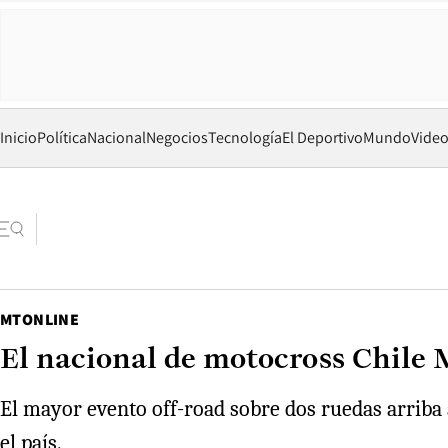
Inicio
Política
Nacional
Negocios
Tecnología
El Deportivo
Mundo
Vide
MTONLINE
El nacional de motocross Chile
El mayor evento off-road sobre dos ruedas arriba a
el país.