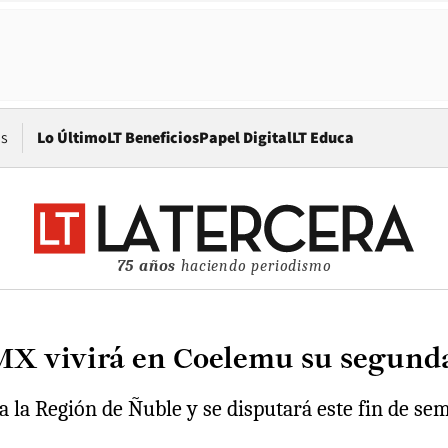
Opens in new window
os
Lo Último
LT Beneficios
Papel Digital
LT Educa
75 años
haciendo periodismo
 MX vivirá en Coelemu su segund
 la Región de Ñuble y se disputará este fin de sem