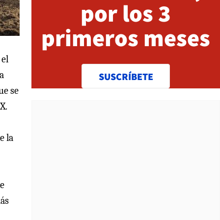
por los 3
primeros meses
 el
 a
SUSCRÍBETE
ue se
X.
e la
te
más