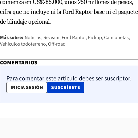
comienza en US$285.000, unos 250 millones de pesos,
cifra que no incluye ni la Ford Raptor base ni el paquete
de blindaje opcional.
Más sobre:
Noticias
Rezvani
Ford Raptor
Pickup
Camionetas
Vehículos todoterreno
Off-road
COMENTARIOS
Para comentar este artículo debes ser suscriptor.
OPENS IN NEW WINDOW
INICIA SESIÓN
SUSCRÍBETE