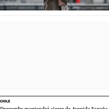
CHILE
Derrumbe mantendrá cierre de Avenida España