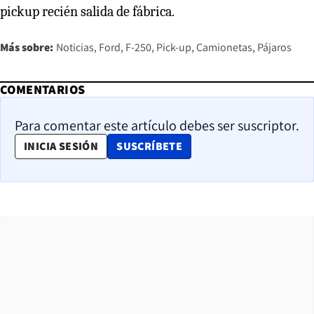
pickup recién salida de fábrica.
Más sobre:
Noticias
Ford
F-250
Pick-up
Camionetas
Pájaros
COMENTARIOS
Para comentar este artículo debes ser suscriptor.
OPENS IN NEW WINDOW
INICIA SESIÓN
SUSCRÍBETE