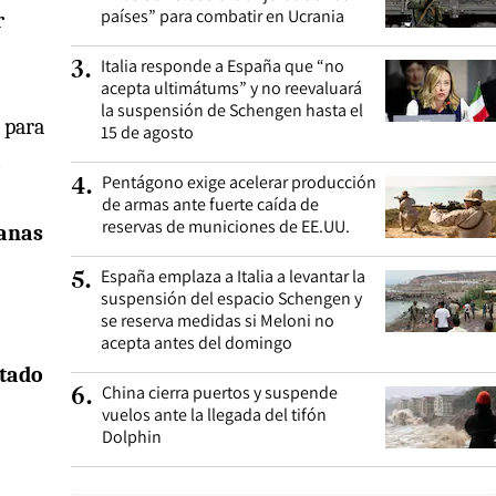
países” para combatir en Ucrania
r
Italia responde a España que “no
3
.
acepta ultimátums” y no reevaluará
la suspensión de Schengen hasta el
 para
15 de agosto
.
Pentágono exige acelerar producción
4
.
de armas ante fuerte caída de
reservas de municiones de EE.UU.
tanas
España emplaza a Italia a levantar la
5
.
suspensión del espacio Schengen y
se reserva medidas si Meloni no
acepta antes del domingo
tado
China cierra puertos y suspende
6
.
vuelos ante la llegada del tifón
Dolphin