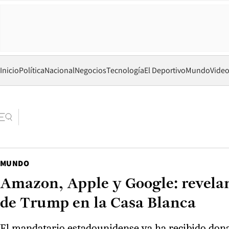
Inicio
Política
Nacional
Negocios
Tecnología
El Deportivo
Mundo
Vide
MUNDO
Amazon, Apple y Google: revelan
de Trump en la Casa Blanca
El mandatario estadounidense ya ha recibido dona