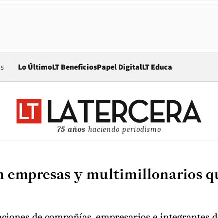
Opens in new window
os
Lo Último
LT Beneficios
Papel Digital
LT Educa
75 años
haciendo periodismo
 empresas y multimillonarios que
ciones de compañías, empresarios e integrantes d