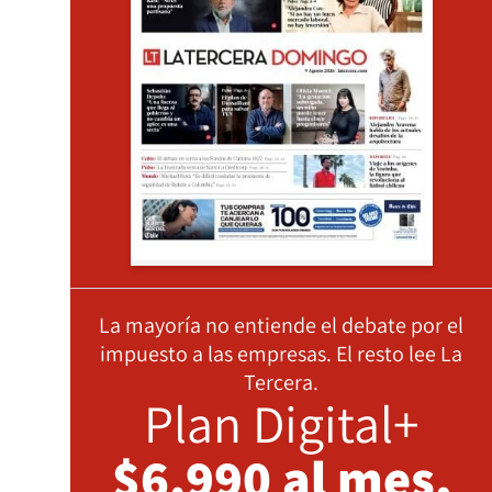
La mayoría no entiende el debate por el
impuesto a las empresas. El resto lee La
Tercera.
Plan Digital+
$6.990 al mes,