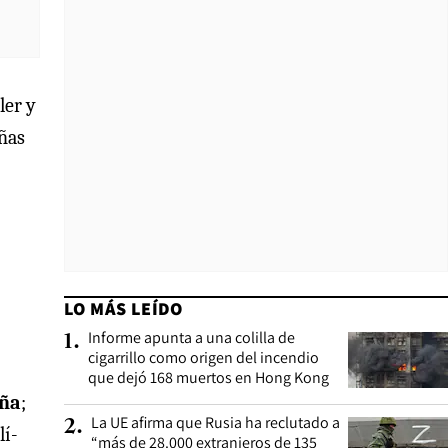
ler y
eñas
LO MÁS LEÍDO
Informe apunta a una colilla de
1
.
cigarrillo como origen del incendio
que dejó 168 muertos en Hong Kong
aña
;
La UE afirma que Rusia ha reclutado a
2
.
lí-
“más de 28.000 extranjeros de 135