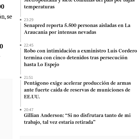
Metropolitana y siete comunas del país por bajas
00
temperaturas
n, se
23:29
Senapred reporta 5.500 personas aisladas en La
Araucanía por intensas nevadas
22:45
00
Robo con intimidación a exministro Luis Cordero
e
termina con cinco detenidos tras persecución
hasta Lo Espejo
21:51
Pentágono exige acelerar producción de armas
ante fuerte caída de reservas de municiones de
EE.UU.
20:47
Gillian Anderson: “Si no disfrutara tanto de mi
trabajo, tal vez estaría retirada”