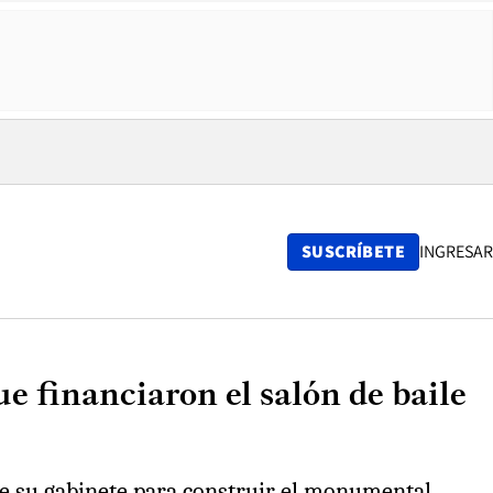
SUSCRÍBETE
INGRESAR
 financiaron el salón de baile
e su gabinete para construir el monumental