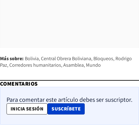
Más sobre:
Bolivia
Central Obrera Boliviana
Bloqueos
Rodrigo
Paz
Corredores humanitarios
Asamblea
Mundo
COMENTARIOS
Para comentar este artículo debes ser suscriptor.
OPENS IN NEW WINDOW
INICIA SESIÓN
SUSCRÍBETE