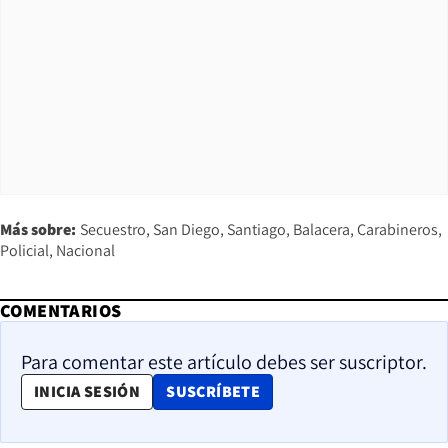
Más sobre:
Secuestro
San Diego
Santiago
Balacera
Carabineros
Policial
Nacional
COMENTARIOS
Para comentar este artículo debes ser suscriptor.
OPENS IN NEW WINDOW
INICIA SESIÓN
SUSCRÍBETE