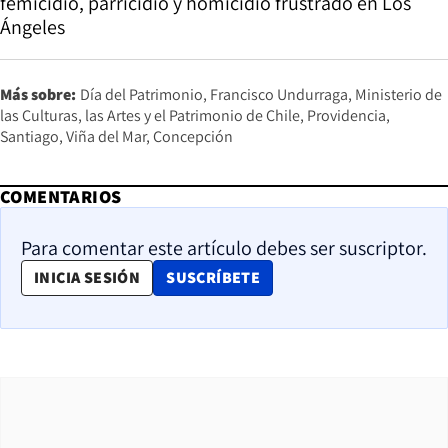
femicidio, parricidio y homicidio frustrado en Los
Ángeles
Más sobre:
Día del Patrimonio
Francisco Undurraga
Ministerio de
las Culturas, las Artes y el Patrimonio de Chile
Providencia
Santiago
Viña del Mar
Concepción
COMENTARIOS
Para comentar este artículo debes ser suscriptor.
OPENS IN NEW WINDOW
INICIA SESIÓN
SUSCRÍBETE