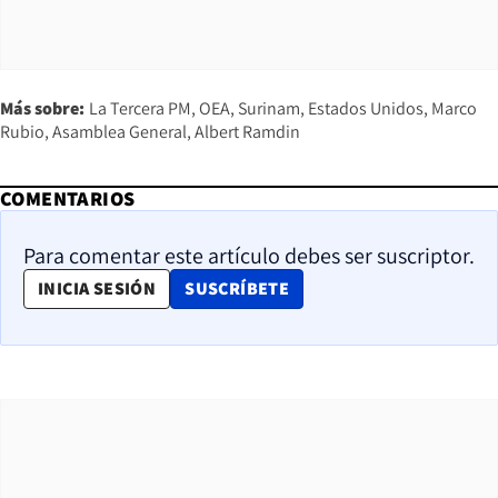
Más sobre:
La Tercera PM
OEA
Surinam
Estados Unidos
Marco
Rubio
Asamblea General
Albert Ramdin
COMENTARIOS
Para comentar este artículo debes ser suscriptor.
OPENS IN NEW WINDOW
INICIA SESIÓN
SUSCRÍBETE