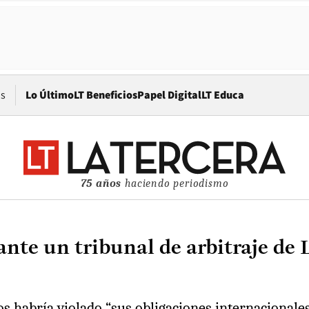
Opens in new window
os
Lo Último
LT Beneficios
Papel Digital
LT Educa
75 años
haciendo periodismo
nte un tribunal de arbitraje de 
 habría violado “sus obligaciones internacionales”