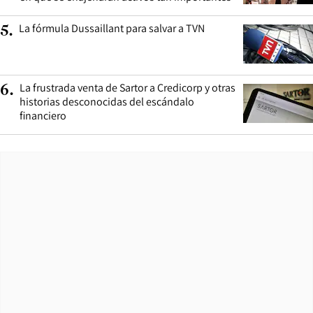
La fórmula Dussaillant para salvar a TVN
5
.
La frustrada venta de Sartor a Credicorp y otras
6
.
historias desconocidas del escándalo
financiero