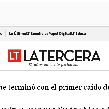
Opens in new window
os
Lo Último
LT Beneficios
Papel Digital
LT Educa
75 años
haciendo periodismo
ue terminó con el primer caído de
 una fractura interna en el Ministerio de Ciencia.