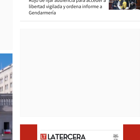
Rojo de fijar audiencia para acceder a
libertad vigilada y ordena informe a
Gendarmería
Opens i