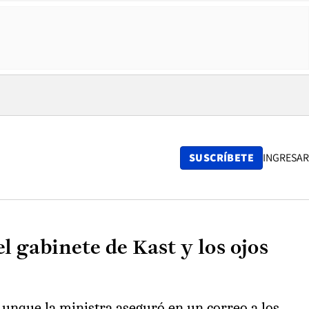
SUSCRÍBETE
INGRESAR
l gabinete de Kast y los ojos
 Aunque la ministra aseguró en un correo a los