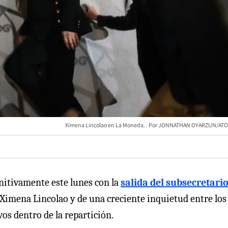
Ximena Lincolao en La Moneda.
JONNATHAN OYARZUN/ATO
finitivamente este lunes con la
salida del subsecretari
 Ximena Lincolao y de una creciente inquietud entre los
os dentro de la repartición.