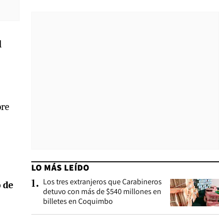
l
bre
LO MÁS LEÍDO
Los tres extranjeros que Carabineros
1
.
o de
detuvo con más de $540 millones en
billetes en Coquimbo