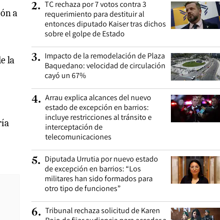
TC rechaza por 7 votos contra 3
2
.
ión a
requerimiento para destituir al
entonces diputado Kaiser tras dichos
sobre el golpe de Estado
Impacto de la remodelación de Plaza
3
.
e la
Baquedano: velocidad de circulación
cayó un 67%
Arrau explica alcances del nuevo
4
.
estado de excepción en barrios:
incluye restricciones al tránsito e
ría
interceptación de
telecomunicaciones
Diputada Urrutia por nuevo estado
5
.
de excepción en barrios: “Los
militares han sido formados para
otro tipo de funciones”
Tribunal rechaza solicitud de Karen
6
.