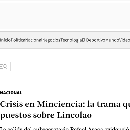
Inicio
Política
Nacional
Negocios
Tecnología
El Deportivo
Mundo
Vide
NACIONAL
Crisis en Minciencia: la trama q
puestos sobre Lincolao
La salida del subsecretario Rafael Araos evidenció