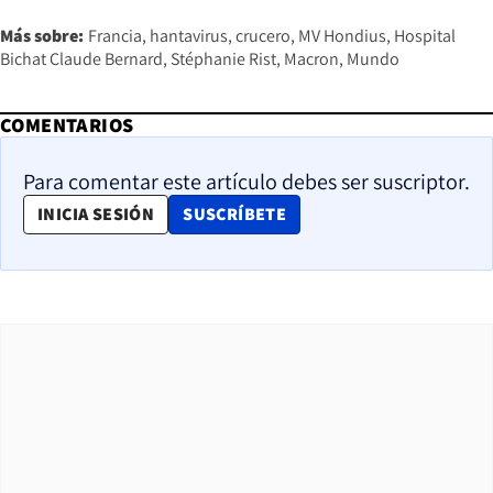
Más sobre:
Francia
hantavirus
crucero
MV Hondius
Hospital
Bichat Claude Bernard
Stéphanie Rist
Macron
Mundo
COMENTARIOS
Para comentar este artículo debes ser suscriptor.
OPENS IN NEW WINDOW
INICIA SESIÓN
SUSCRÍBETE