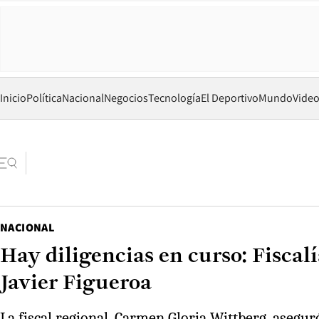
Inicio
Política
Nacional
Negocios
Tecnología
El Deportivo
Mundo
Vide
NACIONAL
Hay diligencias en curso: Fiscal
Javier Figueroa
La fiscal regional, Carmen Gloria Wittberg, asegur