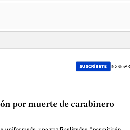
SUSCRÍBETE
INGRESAR
ción por muerte de carabinero
cía uniformada, una vez finalizadas, "permitirán