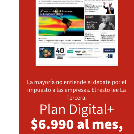
La mayoría no entiende el debate por el
impuesto a las empresas. El resto lee La
Tercera.
Plan Digital+
$6.990 al mes,