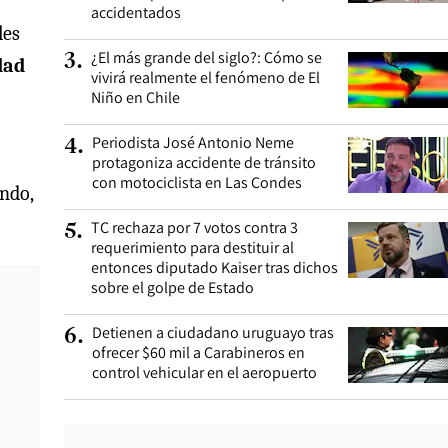
accidentados
les
¿El más grande del siglo?: Cómo se
3
.
dad
vivirá realmente el fenómeno de El
Niño en Chile
Periodista José Antonio Neme
4
.
protagoniza accidente de tránsito
con motociclista en Las Condes
undo,
TC rechaza por 7 votos contra 3
5
.
requerimiento para destituir al
entonces diputado Kaiser tras dichos
sobre el golpe de Estado
Detienen a ciudadano uruguayo tras
6
.
ofrecer $60 mil a Carabineros en
control vehicular en el aeropuerto