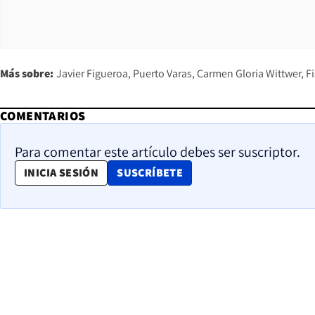
Más sobre:
Javier Figueroa
Puerto Varas
Carmen Gloria Wittwer
F
COMENTARIOS
Para comentar este artículo debes ser suscriptor.
OPENS IN NEW WINDOW
INICIA SESIÓN
SUSCRÍBETE