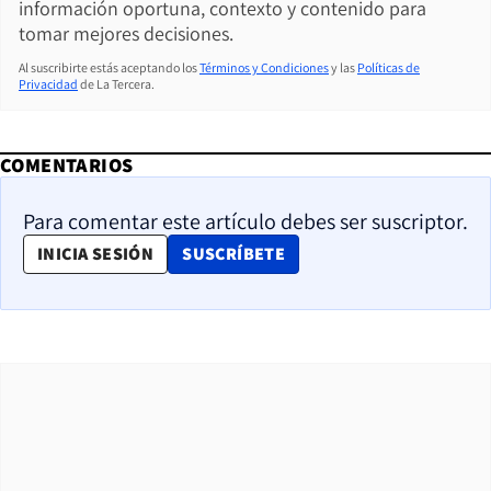
información oportuna, contexto y contenido para
tomar mejores decisiones.
Al suscribirte estás aceptando los
Términos y Condiciones
y las
Políticas de
Privacidad
de La Tercera.
COMENTARIOS
Para comentar este artículo debes ser suscriptor.
OPENS IN NEW WINDOW
INICIA SESIÓN
SUSCRÍBETE