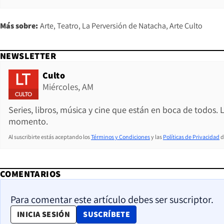
Más sobre:
Arte
Teatro
La Perversión de Natacha
Arte Culto
NEWSLETTER
Culto
Miércoles, AM
Series, libros, música y cine que están en boca de todos. 
momento.
Al suscribirte estás aceptando los
Términos y Condiciones
y las
Políticas de Privacidad
d
COMENTARIOS
Para comentar este artículo debes ser suscriptor.
OPENS IN NEW WINDOW
INICIA SESIÓN
SUSCRÍBETE