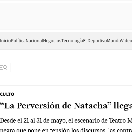
Inicio
Política
Nacional
Negocios
Tecnología
El Deportivo
Mundo
Vide
CULTO
“La Perversión de Natacha” llega
Desde el 21 al 31 de mayo, el escenario de Teatro
negra que pone en tensión los discursos, las cont