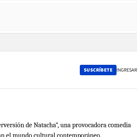
SUSCRÍBETE
INGRESAR
 Perversión de Natacha”, una provocadora comedia
esan el mundo cultural contemporáneo.