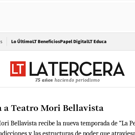
Opens in new window
os
Lo Último
LT Beneficios
Papel Digital
LT Educa
75 años
haciendo periodismo
 a Teatro Mori Bellavista
 Mori Bellavista recibe la nueva temporada de “La
radicciones y las estructuras de poder que atravi