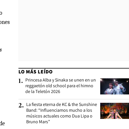
o
iones
s
LO MÁS LEÍDO
Princesa Alba y Sinaka se unen en un
1
.
reggaetón old school para el himno
de la Teletón 2026
La fiesta eterna de KC & the Sunshine
2
.
Band: “Influenciamos mucho a los
músicos actuales como Dua Lipa o
Bruno Mars”
 de